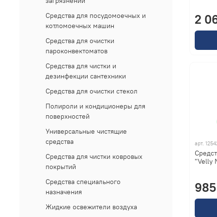
загрязнений
Cредства для посудомоечных и
2 0
котломоечных машин
Cредства для очистки
пароконвектоматов
Средства для чистки и
дезинфекции сантехники
Средства для очистки стекол
Полироли и кондиционеры для
поверхностей
Универсальные чистящие
средства
арт.
1254
Средст
Средства для чистки ковровых
"Velly 
покрытий
Средства специального
985
назначения
Жидкие освежители воздуха