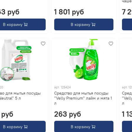
чаше
63 руб
1 801 руб
7 
В корзину
В корзину
20
арт.
125424
арт.
12
во для мытья посуды
Средство для мытья посуды
Сред
Neutral" 5 л
"Velly Premium" лайм и мята 1
"Vel
л
л
 руб
263 руб
1 1
В корзину
В корзину