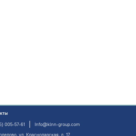
акты
5) 005-57-61
Info@klnn-group.com
одедово, ул. Краснодарская, д. 17