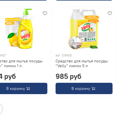
5427
арт.
125428
ство для мытья посуды
Средство для мытья посуды
y" лимон 1 л
"Velly" лимон 5 л
4 руб
985 руб
В корзину
В корзину