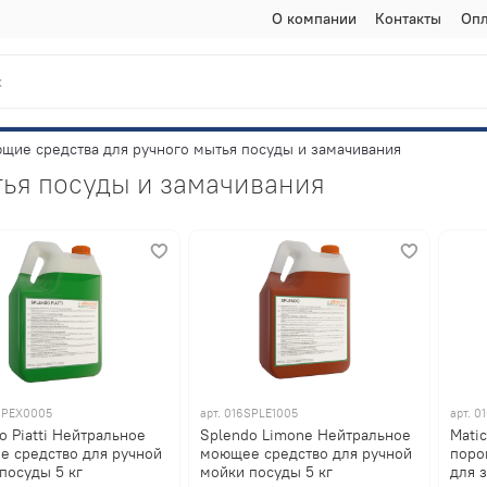
О компании
Контакты
Опл
щие средства для ручного мытья посуды и замачивания
ья посуды и замачивания
SPEX0005
арт.
016SPLE1005
арт.
0
o Piatti Нейтральное
Splendo Limone Нейтральное
Mati
 средство для ручной
моющее средство для ручной
поро
посуды 5 кг
мойки посуды 5 кг
для 