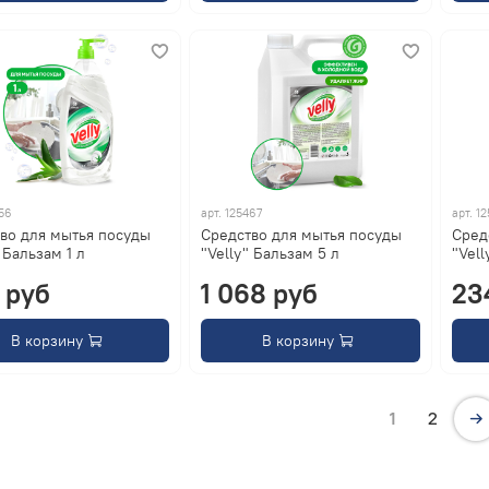
56
арт.
125467
арт.
12
во для мытья посуды
Средство для мытья посуды
Сред
 Бальзам 1 л
"Velly" Бальзам 5 л
"Vell
 руб
1 068 руб
23
В корзину
В корзину
1
2