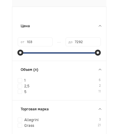
Цена
—
от
до
Объем (л)
6
1
2
2,5
11
5
Торговая марка
3
Allegrini
21
Grass