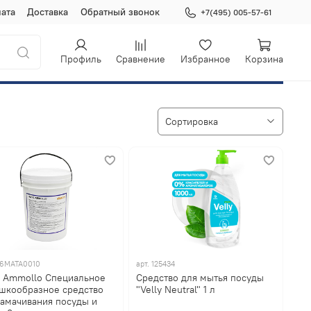
ата
Доставка
Обратный звонок
+7(495) 005-57-61
Профиль
Сравнение
Избранное
Корзина
16MATA0010
арт.
125434
c Ammollo Специальное
Средство для мытья посуды
шкообразное средство
"Velly Neutral" 1 л
замачивания посуды и