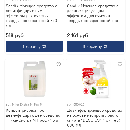
арт.
016SAND7512
арт.
016SAND0005
Sandik Моющее средство с
Sandik Моющее средство с
дезинфицирующим
дезинфицирующим
эффектом для очистки
эффектом для очистки
твердых поверхностей 750
твердых поверхностей 5 кг
мл
518 руб
2 161 руб
В корзину
В корзину
арт.
Nika-Ekstra-M-Pro-5
арт.
550023
Концентрированное
Дезинфицирующее средство
дезинфицирующее средство
на основе изопропилового
"Ника-Экстра М Профи" 5 л
спирта "DESO C9" (триггер)
600 мл