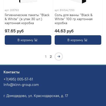
арт.
205793
арт.
BWSALT250
Гигиенические пакеты "Black
Соль для ванны "Black &
& White" (в упак 30 шт.)
White" 100 гр картонная
картонная коробка
коробка
97.65 руб
44.63 руб
В корзину
В корзину
1
2
Контакты
+7(495) 005-57-61
Info@klnn-group.com
г. Домодедово, ул. Краснодарская, д. 17