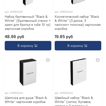
арт.
APER0005
арт.
APER0002
Набор бритвенный "Black &
Косметический набор "Black
White" (Бритвенный станок +
& White" (3 диска, 3
крем для бритья в тубе 10 гр)
палочки+ пилочка) картонная
картонная коробка
коробка
48.96 руб
19.85 руб
В корзину
В корзину
арт.
APER0003
арт.
APER0004
Шапочка для душа "Black &
Швейный набор "Black &
White" картонная коробка
White" (нитки, булавка,
иголка + 2 пуговицы)