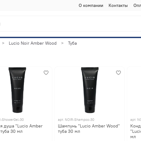
О компании
Контакты
Опл
Lucio Noir Amber Wood
Туба
-ShowerGel-30
арт.
NOIR-Shampoo-30
арт.
NO
ля душа "Lucio Amber
Шампунь "Lucio Amber Wood"
Конд
туба 30 мл
туба 30 мл
"Luc
мл