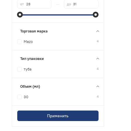
—
от
до
Торговая марка
4
Mezo
Тип упаковки
4
туба
Объем (мл)
4
30
Применить