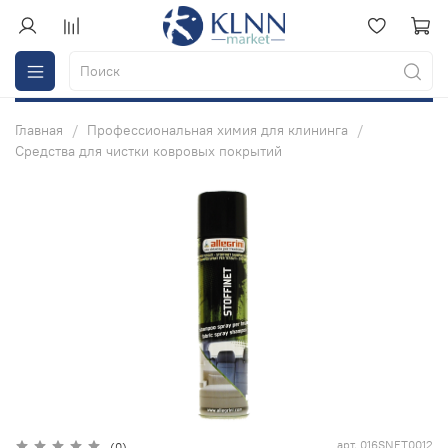
Главная
Профессиональная химия для клининга
Средства для чистки ковровых покрытий
арт.
016SNET0012
(0)