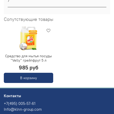
7
Сопутствующие товары
Средство для мытья посуды
"Velly" грейпфрут 5 л
985 руб
В корзину
Контакты
+7(495) 005-57-61
Info@klnn-group.com