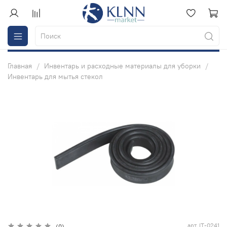
Главная
Инвентарь и расходные материалы для уборки
Инвентарь для мытья стекол
арт.
IT-0241
(0)