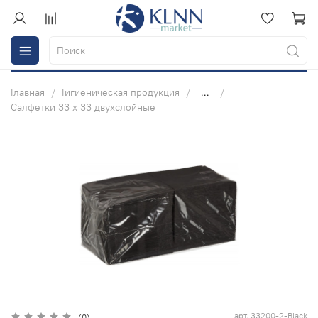
Главная
Гигиеническая продукция
...
Салфетки 33 х 33 двухслойные
арт.
33200-2-Black
(0)