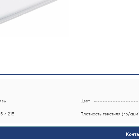
язь
Цвет
75 × 215
Плотность текстиля (гр/кв.м
Конт