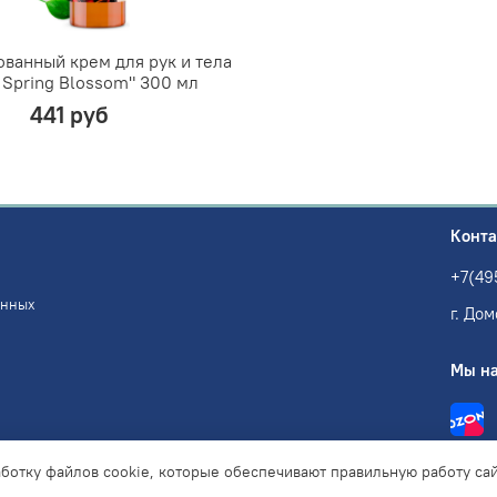
анный крем для рук и тела
 Spring Blossom" 300 мл
441 руб
Конт
+7(49
анных
г. Дом
Мы на
аботку файлов cookie, которые обеспечивают правильную работу сай