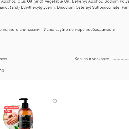
 Alcohol, Olus Oil (and) Vegetable Oil, Behenyl Alcohol, Sodium Polya
nol (and) Ethylhexylglycerin, Disodium Ceterayl Sulfosuccinate, Pant
до полного впитывания. Используйте по мере необходимости
rass
Кол-во в упаковке
00