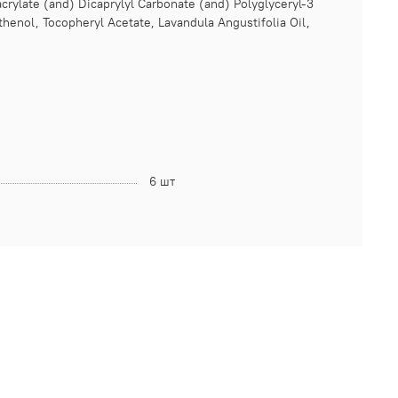
crylate (and) Dicaprylyl Carbonate (and) Polyglyceryl-3
henol, Tocopheryl Acetate, Lavandula Angustifolia Oil,
6 шт