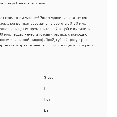
ующая добавка, краситель.
на незаметном участке! Затем удалить сложные пятна
тора: концентрат разбавить из расчета 30-50 мл/л
ользовать щетку, промыть теплой водой и высушить
-30 мл/л воды, нанести готовый раствор с помощью
сосом или чистой микрофиброй, губкой, регулярно
верхность ковра и вспенить с помощью щётки роторной
Grass
11
Нет
Да