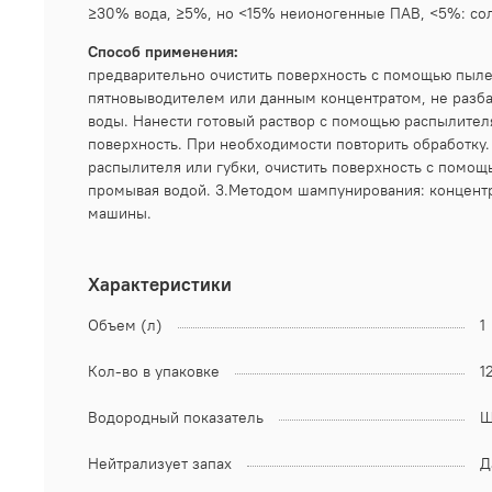
≥30% вода, ≥5%, но <15% неионогенные ПАВ, <5%: соль
Способ применения:
предварительно очистить поверхность с помощью пылес
пятновыводителем или данным концентратом, не разбав
воды. Нанести готовый раствор с помощью распылителя
поверхность. При необходимости повторить обработку.
распылителя или губки, очистить поверхность с помощ
промывая водой. 3.Методом шампунирования: концентра
машины.
Характеристики
Объем (л)
1
Кол-во в упаковке
1
Водородный показатель
Щ
Нейтрализует запах
Д