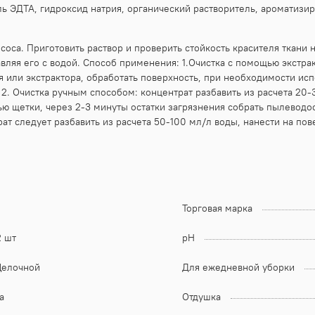
 ЭДТА, гидроксид натрия, органический растворитель, ароматизир
оса. Приготовить раствор и проверить стойкость красителя ткани 
ляя его с водой. Способ применения: 1.Очистка с помощью экстрак
 или экстрактора, обработать поверхность, при необходимости исп
 2. Очистка ручным способом: концентрат разбавить из расчета 20
ью щетки, через 2-3 минуты остатки загрязнения собрать пылеводо
т следует разбавить из расчета 50-100 мл/л воды, нанести на по
Торговая марка
2 шт
pH
елочной
Для ежедневной уборки
а
Отдушка