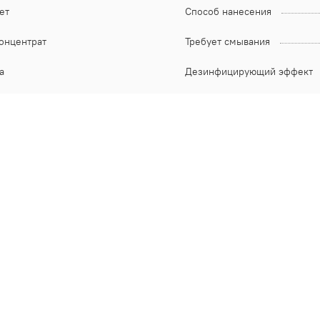
ет
Способ нанесения
онцентрат
Требует смывания
а
Дезинфицирующий эффект