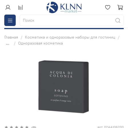
Главная
Косметика и одноразовые наборы для гостиниц
...
Одноразовая косметика
арт.
02AA106200
(0)