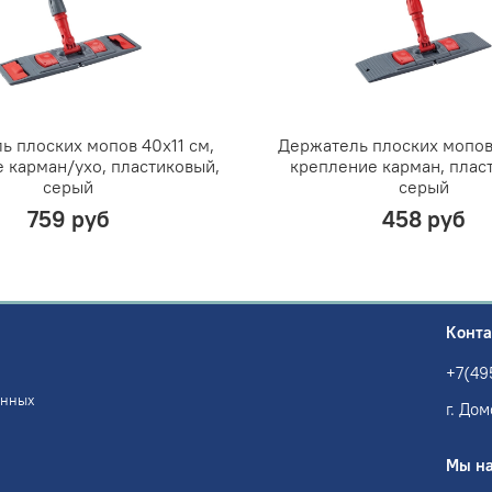
ь плоских мопов 40х11 см,
Держатель плоских мопов 
 карман/ухо, пластиковый,
крепление карман, плас
серый
серый
759 руб
458 руб
Конт
+7(49
анных
г. Дом
Мы на