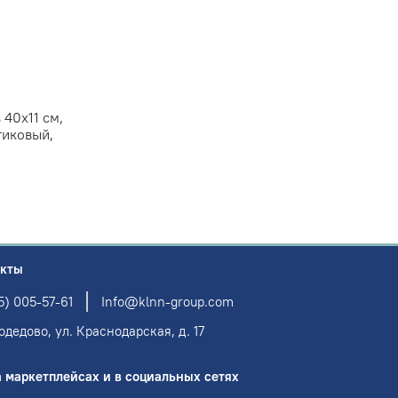
40х11 см,
тиковый,
акты
5) 005-57-61
Info@klnn-group.com
одедово, ул. Краснодарская, д. 17
 маркетплейсах и в социальных сетях