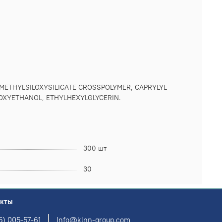
IMETHYLSILOXYSILICATE CROSSPOLYMER, CAPRYLYL
OXYETHANOL, ETHYLHEXYLGLYCERIN.
300 шт
30
акты
5) 005-57-61
Info@klnn-group.com