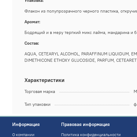
Упаковка:
Флакон из полупрозрачного черного пластика, откруч
Аромат:
Бодрящий и в меру терпкий микс лайма, мандарина и б
Состав:
AQUA, CETEARYL ALCOHOL, PARAFFINUM LIQUIDUM, EM
DIMETHICONE ETHOXY GLUCOSIDE, PARFUM, CETEARET
Характеристики
Торговая марка
M
Тип упаковки
ф
Информация
Правовая информация
О компании
Политика конфиденциальности