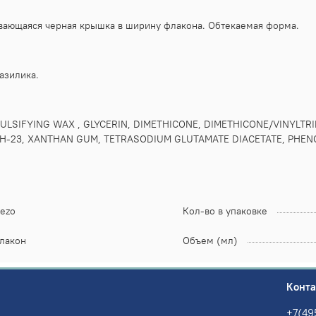
ивающаяся черная крышка в ширину флакона. Обтекаемая форма.
азилика.
ULSIFYING WAX , GLYCERIN, DIMETHICONE, DIMETHICONE/VINYLTR
H-23, XANTHAN GUM, TETRASODIUM GLUTAMATE DIACETATE, PHEN
ezo
Кол-во в упаковке
лакон
Объем (мл)
Конт
+7(49