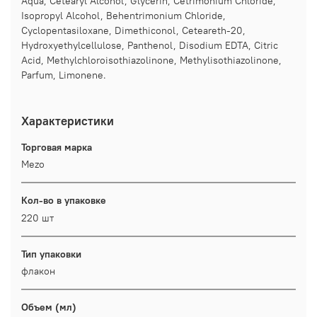
Aqua, Cetearyl Alcohol, Glycerin, Сetrimonium Chloride,
Isopropyl Alcohol, Behentrimonium Chloride,
Cyclopentasiloxane, Dimethiconol, Ceteareth-20,
Hydroxyethylcellulose, Panthenol, Disodium EDTA, Citric
Acid, Methylchloroisothiazolinone, Methylisothiazolinone,
Parfum, Limonene.
Характеристики
Торговая марка
Mezo
Кол-во в упаковке
220 шт
Тип упаковки
флакон
Объем (мл)