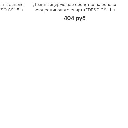
 на основе
Дезинфицирующее средство на основе
SO C9" 5 л
изопропилового спирта "DESO C9" 1 л
404 руб