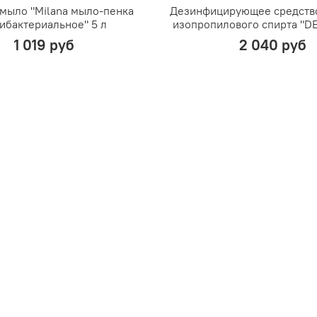
мыло "Milana мыло-пенка
Дезинфицирующее средство
ибактериальное" 5 л
изопропилового спирта "DE
1 019 руб
2 040 руб